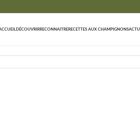
ACCUEIL
DÉCOUVRIR
RECONNAITRE
RECETTES AUX CHAMPIGNONS
ACTU