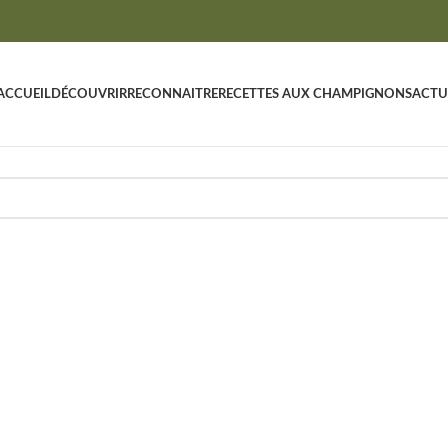
ACCUEIL
DÉCOUVRIR
RECONNAITRE
RECETTES AUX CHAMPIGNONS
ACTU