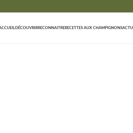
ACCUEIL
DÉCOUVRIR
RECONNAITRE
RECETTES AUX CHAMPIGNONS
ACTU