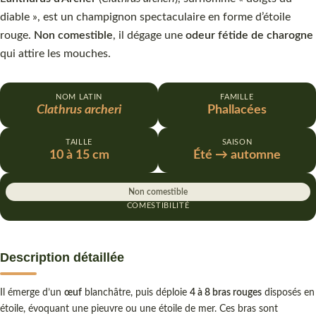
diable », est un champignon spectaculaire en forme d’étoile
rouge.
Non comestible
, il dégage une
odeur fétide de charogne
qui attire les mouches.
NOM LATIN
FAMILLE
Clathrus archeri
Phallacées
TAILLE
SAISON
10 à 15 cm
Été → automne
Non comestible
COMESTIBILITÉ
Description détaillée
Il émerge d’un
œuf
blanchâtre, puis déploie
4 à 8 bras rouges
disposés en
étoile, évoquant une pieuvre ou une étoile de mer. Ces bras sont