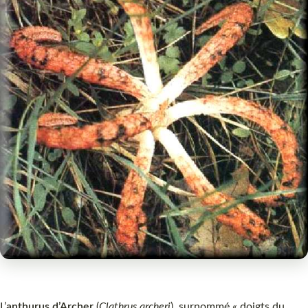
L’
anthurus d’Archer
(
Clathrus archeri
), surnommé « doigts du