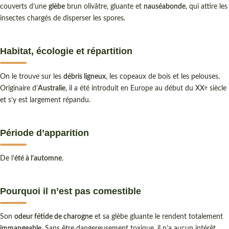
couverts d’une
glèbe
brun olivâtre, gluante et
nauséabonde
, qui attire les
insectes chargés de disperser les spores.
Habitat, écologie et répartition
On le trouve sur les
débris ligneux
, les copeaux de bois et les pelouses.
Originaire d’
Australie
, il a été introduit en Europe au début du XX
siècle
e
et s’y est largement répandu.
Période d’apparition
De l’
été à l’automne
.
Pourquoi il n’est pas comestible
Son
odeur fétide de charogne
et sa glèbe gluante le rendent totalement
immangeable
. Sans être dangereusement toxique, il n’a aucun intérêt