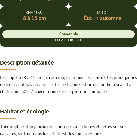
CHAPEAU
SAISON
8 à 15 cm
Été → automne
Comestible
COMESTIBILITÉ
Description détaillée
Le chapeau (8 à 15 cm),
rosé à rouge carminé
, est feutré. Les
pores jaunes
ne bleuissent pas ou à peine. Le pied jaune est orné d’un
fin réseau
. La
chair jaune pâle, à
saveur douce
, reste presque immuable.
Habitat et écologie
Thermophile et mycorhizien, il pousse sous
chênes et hêtres
sur sols
calcaires, surtout dans le sud ; il est devenu
assez rare
.