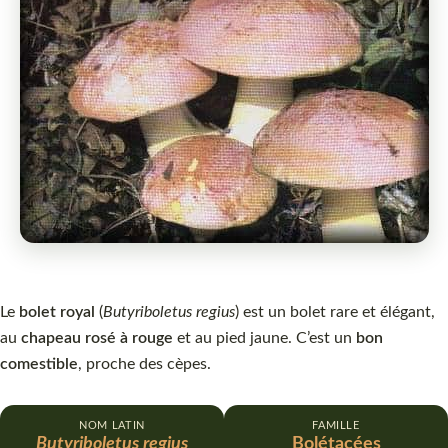
Le
bolet royal
(
Butyriboletus regius
) est un bolet rare et élégant,
au
chapeau rosé à rouge
et au pied jaune. C’est un
bon
comestible
, proche des cèpes.
NOM LATIN
FAMILLE
Butyriboletus regius
Bolétacées