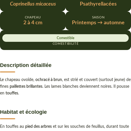
Coprinellus micaceus
Psathyrellacées
CHAPEAU
SAISON
2 à 4 cm
Printemps → automne
Comestible
COMESTIBILITÉ
Description détaillée
Le chapeau ovoïde,
ochracé à brun
, est strié et couvert (surtout jeune) de
fines
paillettes brillantes
. Les lames blanches deviennent noires. Il pousse
en
touffes
.
Habitat et écologie
En touffes au
pied des arbres
et sur les souches de feuillus, durant toute