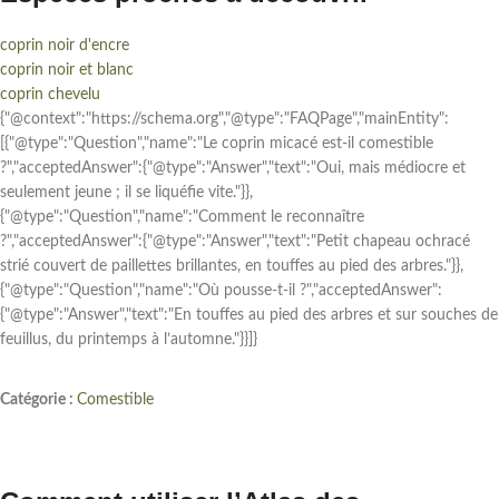
coprin noir d'encre
coprin noir et blanc
coprin chevelu
{"@context":"https://schema.org","@type":"FAQPage","mainEntity":
[{"@type":"Question","name":"Le coprin micacé est-il comestible
?","acceptedAnswer":{"@type":"Answer","text":"Oui, mais médiocre et
seulement jeune ; il se liquéfie vite."}},
{"@type":"Question","name":"Comment le reconnaître
?","acceptedAnswer":{"@type":"Answer","text":"Petit chapeau ochracé
strié couvert de paillettes brillantes, en touffes au pied des arbres."}},
{"@type":"Question","name":"Où pousse-t-il ?","acceptedAnswer":
{"@type":"Answer","text":"En touffes au pied des arbres et sur souches de
feuillus, du printemps à l’automne."}}]}
Catégorie :
Comestible