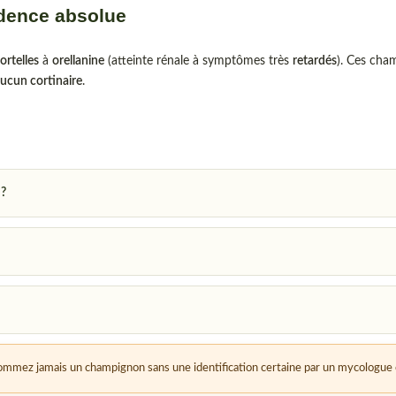
udence absolue
ortelles
à
orellanine
(atteinte rénale à symptômes très
retardés
). Ces cham
cun cortinaire
.
 ?
mmez jamais un champignon sans une identification certaine par un mycologue