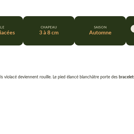
LLE
CHAPEAU
SAISON
iacées
3 à 8 cm
Automne
is violacé deviennent rouille. Le pied élancé blanchâtre porte des
bracelet