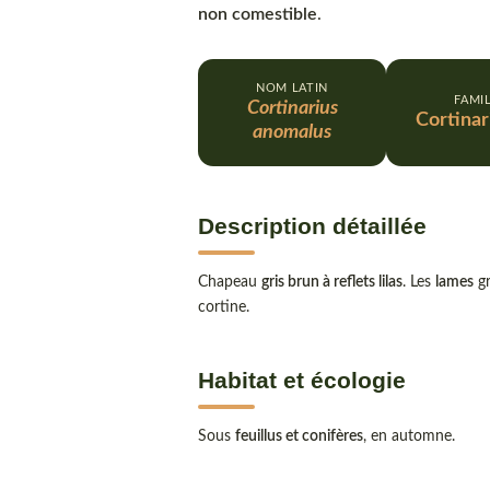
non comestible
.
NOM LATIN
FAMI
Cortinarius
Cortinar
anomalus
Description détaillée
Chapeau
gris brun à reflets lilas
. Les
lames
gr
cortine.
Habitat et écologie
Sous
feuillus et conifères
, en automne.