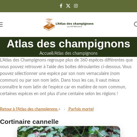
Atlas des champignons
Accueil
Atlas des champignons
L’Atlas des Champignons regroupe
plus de 360 espèces différentes
que
vous pouvez retrouver à l’aide des boites déroulantes ci-dessous. Vous
pouvez sélectionner une espèce par son
nom vernaculaire (nom
commun)
ou par
son nom latin
. Dans tous les cas,
il vaut mieux
connaître le nom latin de l’espèce
car en matière de nom commun,
certaines espèces en ont plus d’une centaine selon les régions !
Retour à l'Atlas des champignons
Parfois mortel
Cortinaire cannelle