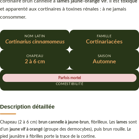
cortinaire brun cannelle à
lames jaune-orangé vif
. Il est
toxique
et apparenté aux cortinaires à toxines rénales : à ne jamais
consommer.
NOM LATIN
FAMILLE
Cortinarius cinnamomeus
Cortinariacées
CHAPEAU
SAISON
2 à 6 cm
Automne
Parfois mortel
COMESTIBILITÉ
Description détaillée
Chapeau (2 à 6 cm)
brun cannelle à jaune-brun
, fibrilleux. Les
lames
sont
d’un
jaune vif à orangé
(groupe des dermocybes), puis brun rouille. Le
pied jaunâtre à fibrilles porte la trace de la cortine.