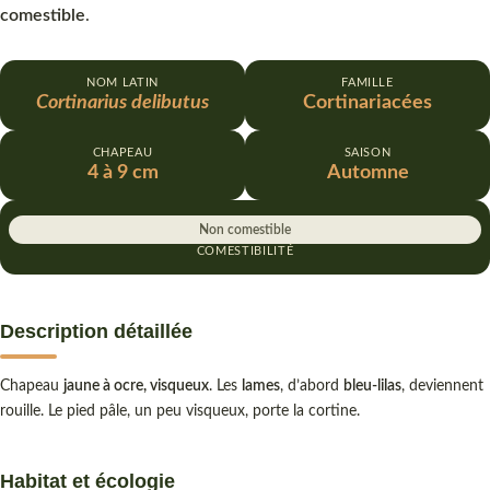
comestible
.
NOM LATIN
FAMILLE
Cortinarius delibutus
Cortinariacées
CHAPEAU
SAISON
4 à 9 cm
Automne
Non comestible
COMESTIBILITÉ
Description détaillée
Chapeau
jaune à ocre, visqueux
. Les
lames
, d’abord
bleu-lilas
, deviennent
rouille. Le pied pâle, un peu visqueux, porte la cortine.
Habitat et écologie