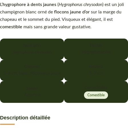
L’
hygrophore à dents jaunes
(
Hygrophorus chrysodon
) est un joli
champignon blanc orné de
flocons jaune d’or
sur la marge du
chapeau et le sommet du pied. Visqueux et élégant, il est
comestible
mais sans grande valeur gustative.
Nom latin
Famille
Hygrophorus chrysodon
Hygrophoracées
Chapeau
Hauteur
3–8 cm, blanc, floconneux jaune
3–7 cm
Comestibilité
Saison
Automne
Comestible
Description détaillée