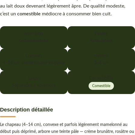
au lait doux devenant légèrement âpre. De qualité modeste,
c’est un
comestible
médiocre à consommer bien cuit.
Nom latin
Famille
Lactarius pallidus
Russulacées
Chapeau
Hauteur
4–14 cm, crème rosâtre visqueux
3–8 cm
Comestibilité
Saison
Septembre à novembre
Comestible
Description détaillée
Le chapeau (4–14 cm), convexe et parfois légèrement mamelonné au
début puis déprimé, arbore une teinte pâle — crème brunâtre, rosâtre ou