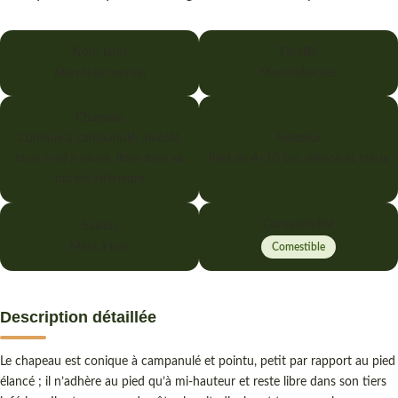
Nom latin
Famille
Morchella hybrida
Morchellacées
Chapeau
Conique à campanulé, alvéolé,
Hauteur
brun miel à fauve, libre dans sa
Pied de 4–10 cm, élancé et creux
moitié inférieure
Comestibilité
Saison
Mars à juin
Comestible
Description détaillée
Le chapeau est conique à campanulé et pointu, petit par rapport au pied
élancé ; il n’adhère au pied qu’à mi-hauteur et reste libre dans son tiers