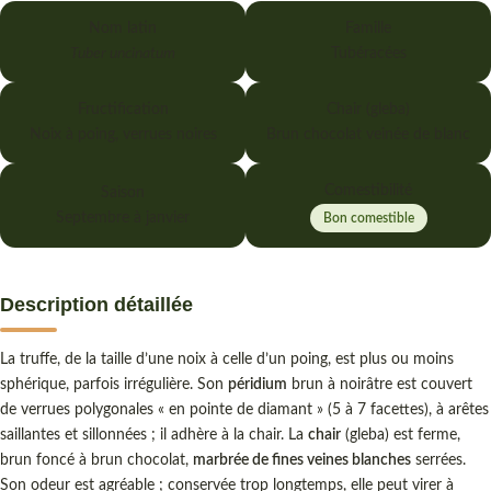
Nom latin
Famille
Tuber uncinatum
Tubéracées
Fructification
Chair (gleba)
Noix à poing, verrues noires
Brun chocolat veinée de blanc
Comestibilité
Saison
Septembre à janvier
Bon comestible
Description détaillée
La truffe, de la taille d’une noix à celle d’un poing, est plus ou moins
sphérique, parfois irrégulière. Son
péridium
brun à noirâtre est couvert
de verrues polygonales « en pointe de diamant » (5 à 7 facettes), à arêtes
saillantes et sillonnées ; il adhère à la chair. La
chair
(gleba) est ferme,
brun foncé à brun chocolat,
marbrée de fines veines blanches
serrées.
Son odeur est agréable ; conservée trop longtemps, elle peut virer à