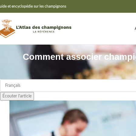
uide et encyclopédie sur les champignons
Comment associer champign
Écouter l'article