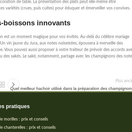
écoration de table. La présentation des plats peut elle-même être
s variétés (crues, puis cuites) pour éduquer et émerveiller vos convives.
s-boissons innovants
on est un moment magique pour vos invités. Au-delà du célèbre mariage
Un vin jaune du Jura, aux notes noisettées, épousera à merveille des
se. Vous pouvez aussi proposer à votre traiteur de prévoir des accords av
 ou des sakés. Le saké, notamment, partage avec les champignons des note
Plus anc
Quel meilleur hachoir utilisé dans la préparation des champigno
s pratiques
e morilles : prix et conseils
e chanterelles : prix et conseils