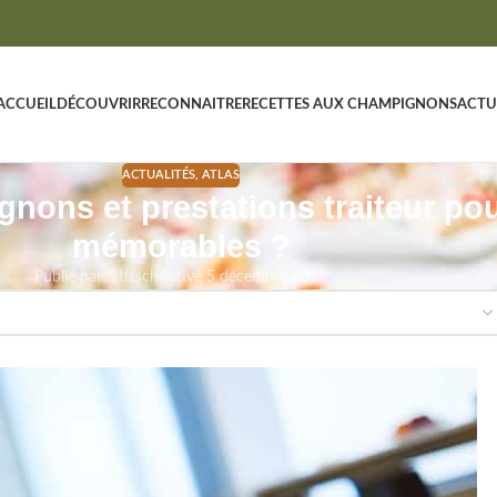
ACCUEIL
DÉCOUVRIR
RECONNAITRE
RECETTES AUX CHAMPIGNONS
ACTU
ACTUALITÉS
,
ATLAS
ons et prestations traiteur po
mémorables ?
Publié par :
atlasch
Activé 5 décembre 2025