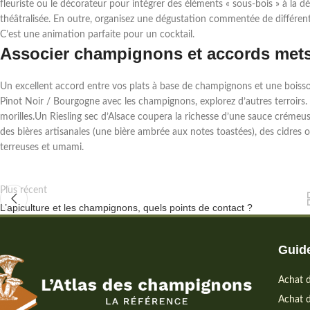
fleuriste ou le décorateur pour intégrer des éléments « sous-bois » à la d
théâtralisée. En outre, organisez une dégustation commentée de différente
C’est une animation parfaite pour un cocktail.
Associer champignons et accords met
Un excellent accord entre vos plats à base de champignons et une boiss
Pinot Noir / Bourgogne avec les champignons, explorez d’autres terroirs. 
morilles.Un Riesling sec d’Alsace coupera la richesse d’une sauce crémeu
des bières artisanales (une bière ambrée aux notes toastées), des cidres
terreuses et umami.
Plus récent
L’apiculture et les champignons, quels points de contact ?
Guide
Achat d
Achat d