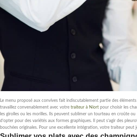
Le menu proposé aux convives fait indiscutablement partie des éléments
travaillez convenablement avec votre
traiteur à Niort
pour choisir les cha
les girolles ou les morilles. Ils peuvent sublimer un tourteau en croûte o
d’opter pour des variétés aux formes graphiques. Il peut s’agir des pleu
bouchées originales. Pour une excellente intégration, votre traiteur peut j
Sublimer vos plats avec des champign