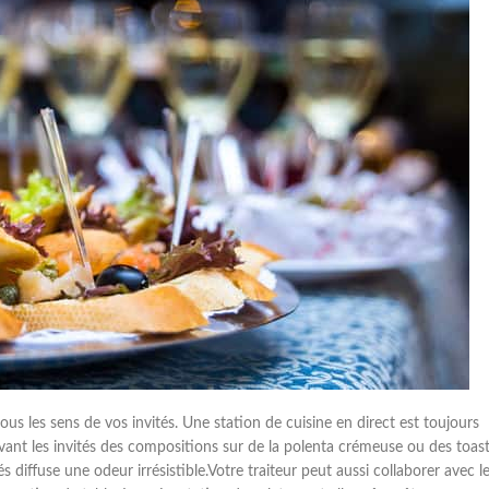
s les sens de vos invités. Une station de cuisine en direct est toujours
ant les invités des compositions sur de la polenta crémeuse ou des toast
diffuse une odeur irrésistible.Votre traiteur peut aussi collaborer avec l