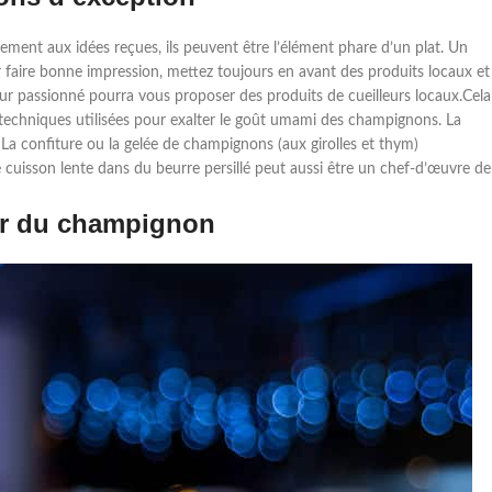
ent aux idées reçues, ils peuvent être l’élément phare d’un plat. Un
r faire bonne impression, mettez toujours en avant des produits locaux et
ur passionné pourra vous proposer des produits de cueilleurs locaux.Cela
 techniques utilisées pour exalter le goût umami des champignons. La
La confiture ou la gelée de champignons (aux girolles et thym)
cuisson lente dans du beurre persillé peut aussi être un chef-d’œuvre de
our du champignon