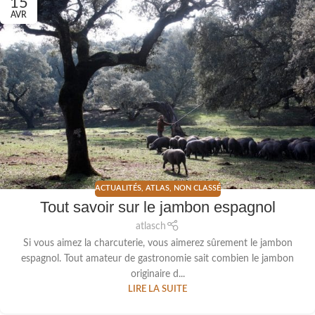
15
AVR
ACTUALITÉS
,
ATLAS
,
NON CLASSÉ
Tout savoir sur le jambon espagnol
atlasch
Si vous aimez la charcuterie, vous aimerez sûrement le jambon
espagnol. Tout amateur de gastronomie sait combien le jambon
originaire d...
LIRE LA SUITE