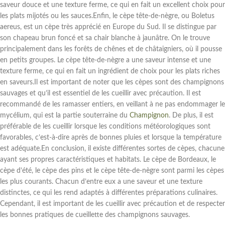
saveur douce et une texture ferme, ce qui en fait un excellent choix pour
les plats mijotés ou les sauces.Enfin, le cèpe tête-de-nègre, ou Boletus
aereus, est un cèpe très apprécié en Europe du Sud. Il se distingue par
son chapeau brun foncé et sa chair blanche à jaunâtre. On le trouve
principalement dans les forêts de chênes et de châtaigniers, où il pousse
en petits groupes. Le cèpe tête-de-nègre a une saveur intense et une
texture ferme, ce qui en fait un ingrédient de choix pour les plats riches
en saveurs.Il est important de noter que les cèpes sont des champignons
sauvages et qu’il est essentiel de les cueillir avec précaution. Il est
recommandé de les ramasser entiers, en veillant à ne pas endommager le
mycélium, qui est la partie souterraine du
Champignon
. De plus, il est
préférable de les cueillir lorsque les conditions météorologiques sont
favorables, c’est-à-dire après de bonnes pluies et lorsque la température
est adéquate.En conclusion, il existe différentes sortes de cèpes, chacune
ayant ses propres caractéristiques et habitats. Le cèpe de Bordeaux, le
cèpe d’été, le cèpe des pins et le cèpe tête-de-nègre sont parmi les cèpes
les plus courants. Chacun d’entre eux a une saveur et une texture
distinctes, ce qui les rend adaptés à différentes préparations culinaires.
Cependant, il est important de les cueillir avec précaution et de respecter
les bonnes pratiques de cueillette des champignons sauvages.