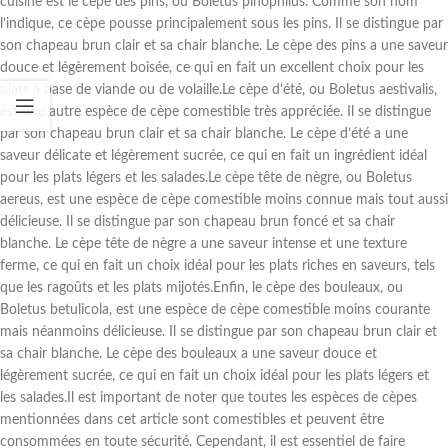
cuisine est le cèpe des pins, ou Boletus pinophilus. Comme son nom
l’indique, ce cèpe pousse principalement sous les pins. Il se distingue par
son chapeau brun clair et sa chair blanche. Le cèpe des pins a une saveur
douce et légèrement boisée, ce qui en fait un excellent choix pour les
plats à base de viande ou de volaille.Le cèpe d’été, ou Boletus aestivalis,
est une autre espèce de cèpe comestible très appréciée. Il se distingue
par son chapeau brun clair et sa chair blanche. Le cèpe d’été a une
saveur délicate et légèrement sucrée, ce qui en fait un ingrédient idéal
pour les plats légers et les salades.Le cèpe tête de nègre, ou Boletus
aereus, est une espèce de cèpe comestible moins connue mais tout aussi
délicieuse. Il se distingue par son chapeau brun foncé et sa chair
blanche. Le cèpe tête de nègre a une saveur intense et une texture
ferme, ce qui en fait un choix idéal pour les plats riches en saveurs, tels
que les ragoûts et les plats mijotés.Enfin, le cèpe des bouleaux, ou
Boletus betulicola, est une espèce de cèpe comestible moins courante
mais néanmoins délicieuse. Il se distingue par son chapeau brun clair et
sa chair blanche. Le cèpe des bouleaux a une saveur douce et
légèrement sucrée, ce qui en fait un choix idéal pour les plats légers et
les salades.Il est important de noter que toutes les espèces de cèpes
mentionnées dans cet article sont comestibles et peuvent être
consommées en toute sécurité. Cependant, il est essentiel de faire