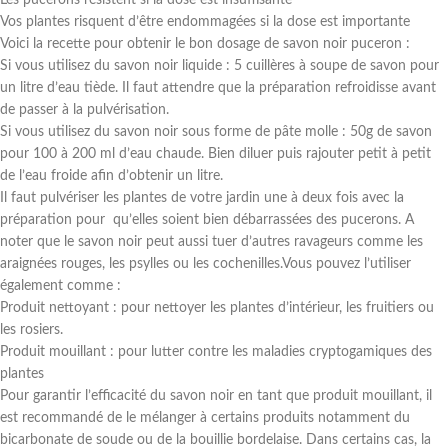
Les pucerons résistent si la dose est insuffisante
Vos plantes risquent d’être endommagées si la dose est importante
Voici la recette pour obtenir le bon dosage de savon noir puceron :
Si vous utilisez du savon noir liquide : 5 cuillères à soupe de savon pour
un litre d’eau tiède. Il faut attendre que la préparation refroidisse avant
de passer à la pulvérisation.
Si vous utilisez du savon noir sous forme de pâte molle : 50g de savon
pour 100 à 200 ml d’eau chaude. Bien diluer puis rajouter petit à petit
de l’eau froide afin d’obtenir un litre.
Il faut pulvériser les plantes de votre jardin une à deux fois avec la
préparation pour qu’elles soient bien débarrassées des pucerons. A
noter que le savon noir peut aussi tuer d’autres ravageurs comme les
araignées rouges, les psylles ou les cochenilles.Vous pouvez l’utiliser
également comme :
Produit nettoyant : pour nettoyer les plantes d’intérieur, les fruitiers ou
les rosiers.
Produit mouillant : pour lutter contre les maladies cryptogamiques des
plantes
Pour garantir l’efficacité du savon noir en tant que produit mouillant, il
est recommandé de le mélanger à certains produits notamment du
bicarbonate de soude ou de la bouillie bordelaise. Dans certains cas, la