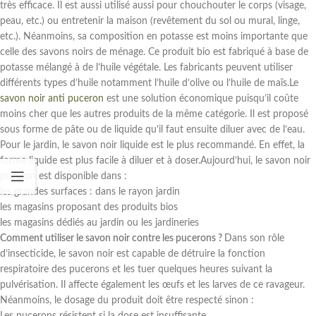
très efficace. Il est aussi utilisé aussi pour chouchouter le corps (visage,
peau, etc.) ou entretenir la maison (revêtement du sol ou mural, linge,
etc.). Néanmoins, sa composition en potasse est moins importante que
celle des savons noirs de ménage. Ce produit bio est fabriqué à base de
potasse mélangé à de l’huile végétale. Les fabricants peuvent utiliser
différents types d’huile notamment l’huile d’olive ou l’huile de maïs.Le
savon noir anti puceron
est une solution économique puisqu’il coûte
moins cher que les autres produits de la même catégorie. Il est proposé
sous forme de pâte ou de liquide qu’il faut ensuite diluer avec de l’eau.
Pour le jardin, le savon noir liquide est le plus recommandé. En effet, la
forme liquide est plus facile à diluer et à doser.Aujourd’hui, le savon noir
puceron est disponible dans :
les grandes surfaces : dans le rayon jardin
les magasins proposant des produits bios
les magasins dédiés au jardin ou les jardineries
Comment utiliser le savon noir contre les pucerons ?
Dans son rôle
d’insecticide, le savon noir est capable de détruire la fonction
respiratoire des pucerons et les tuer quelques heures suivant la
pulvérisation. Il affecte également les œufs et les larves de ce ravageur.
Néanmoins, le dosage du produit doit être respecté sinon :