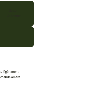
Saison
Automne
es, légèrement
amande amère