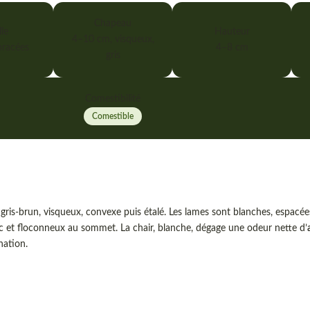
Chapeau
le
Hauteur
4–10 cm, visqueux,
racées
4–8 cm
gris
Comestibilité
Comestible
 gris-brun, visqueux, convexe puis étalé. Les lames sont blanches, espacé
 sec et floconneux au sommet. La chair, blanche, dégage une odeur nette d’
nation.