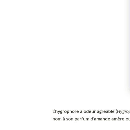
L’
hygrophore à odeur agréable
(
Hygro
nom à son parfum d’
amande amère
ou