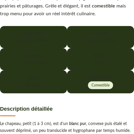
prairies et pâturages. Grêle et élégant, il est
comestible
mais
trop menu pour avoir un réel intérêt culinaire.
Nom latin
Famille
Hygrophorus niveus
Hygrophoracées
Chapeau
Hauteur
1–3 cm, blanc
2–5 cm
Comestibilité
Saison
Automne
Comestible
Description détaillée
Le chapeau, petit (1 à 3 cm), est d’un
blanc pur
, convexe puis étalé et
souvent déprimé, un peu translucide et hygrophane par temps humide.