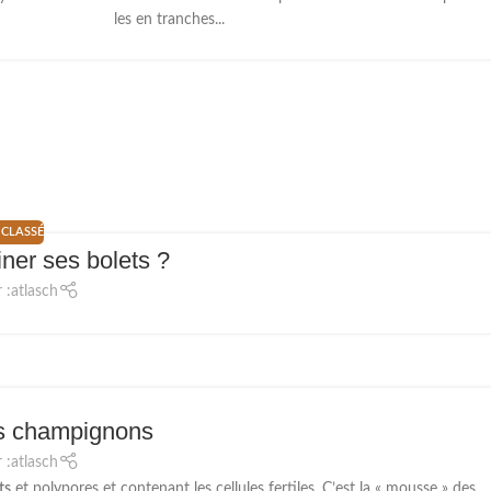
les en tranches...
CLASSÉ
ner ses bolets ?
 :
atlasch
es champignons
 :
atlasch
ts
et polypores et contenant les cellules fertiles. C’est la « mousse » des