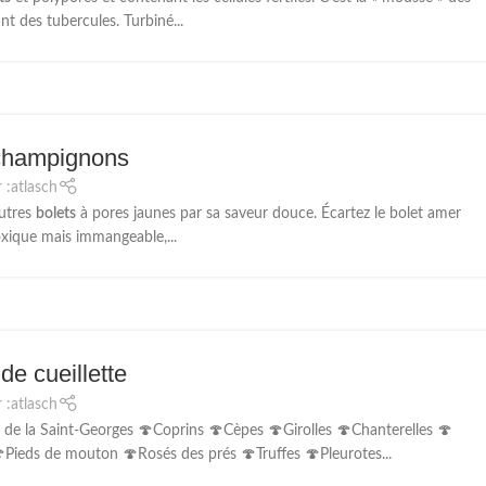
nt des tubercules. Turbiné...
 champignons
 :
atlasch
autres
bolets
à pores jaunes par sa saveur douce. Écartez le bolet amer
toxique mais immangeable,...
de cueillette
 :
atlasch
e la Saint-Georges 🍄Coprins 🍄Cèpes 🍄Girolles 🍄Chanterelles 🍄
Pieds de mouton 🍄Rosés des prés 🍄Truffes 🍄Pleurotes...