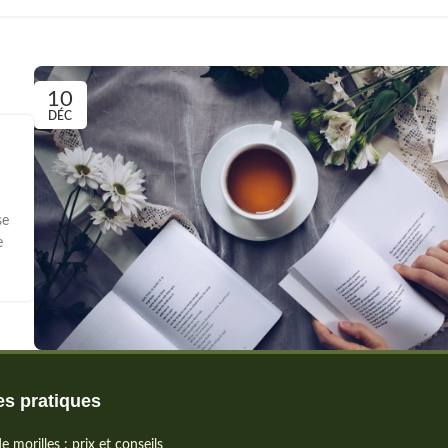
10
DÉC
se
e
s pratiques
e morilles : prix et conseils