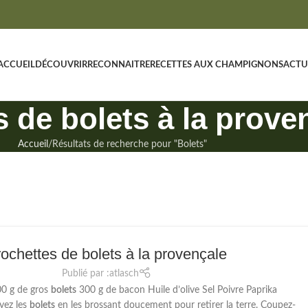
ACCUEIL
DÉCOUVRIR
RECONNAITRE
RECETTES AUX CHAMPIGNONS
ACTU
 de bolets à la prove
Accueil
Résultats de recherche pour "Bolets"
ochettes de bolets à la provençale
Publié par :
atlasch
00 g de gros
bolets
300 g de bacon Huile d’olive Sel Poivre Paprika
yez les
bolets
en les brossant doucement pour retirer la terre. Coupez-