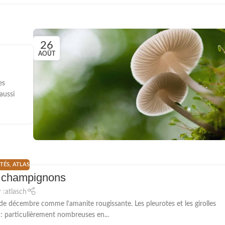
26
AOÛT
es
aussi
TÉS
,
ATLAS
 champignons
 :
atlasch
de décembre comme l’amanite rougissante. Les pleurotes et les girolles
s : particulièrement nombreuses en...