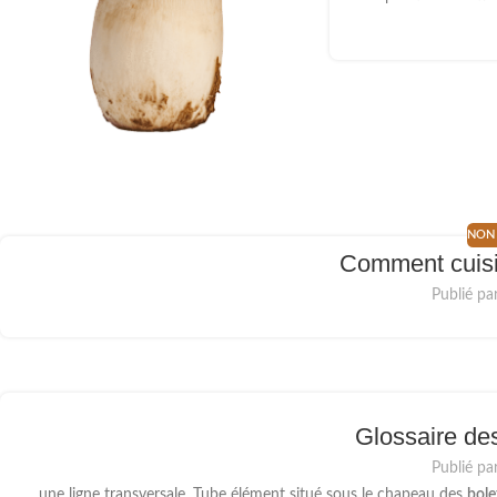
NON 
Comment cuisi
Publié par
Glossaire d
Publié par
...une ligne transversale. Tube élément situé sous le chapeau des
bole