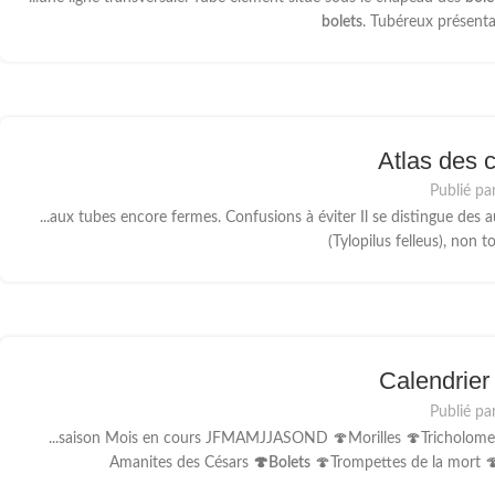
bolets
. Tubéreux présenta
Atlas des
Publié par
...aux tubes encore fermes. Confusions à éviter Il se distingue des 
(Tylopilus felleus), non 
Calendrier 
Publié par
...saison Mois en cours JFMAMJJASOND 🍄Morilles 🍄Tricholome d
Amanites des Césars
🍄Bolets
🍄Trompettes de la mort 🍄