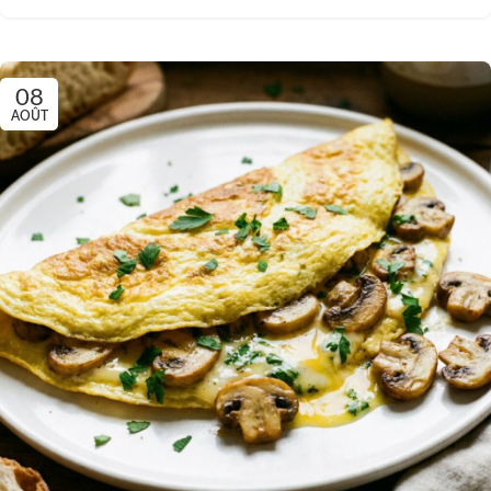
08
AOÛT