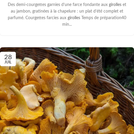
Des demi-courgettes garnies d’une farce fondante aux
girolles
et
au jambon, gratinées à la chapelure : un plat d’été complet et
parfumé. Courgettes farcies aux
girolles
Temps de préparation40
min...
28
JUIL